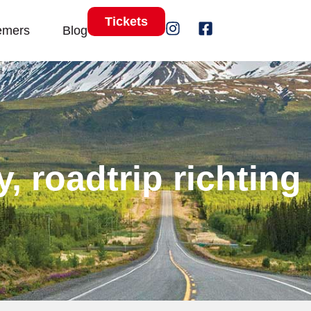
Tickets
emers
Blog
, roadtrip richting